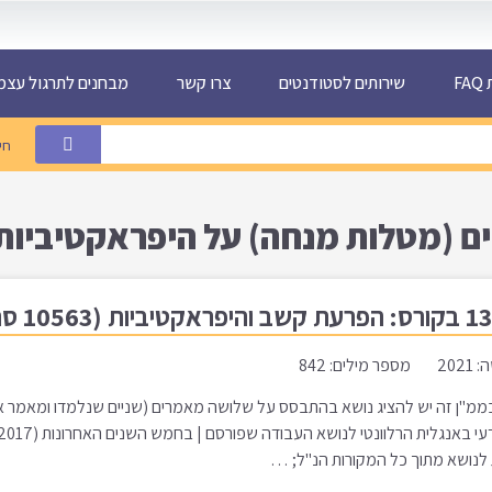
F
שירותים לסטודנטים
צרו קשר
מבחנים לתרגול עצמ
חי
ם (מטלות מנחה) על היפראקטיביות
ים: 842
מ"ן זה יש להציג נושא בהתבסס על שלושה מאמרים (שניים שנלמדו ומאמר אחד
ת לנושא מתוך כל המקורות הנ"ל; …