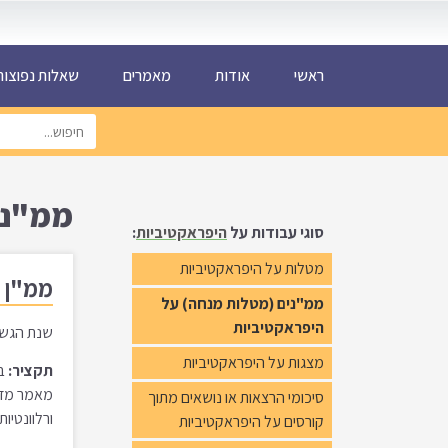
ראשי
אודות
מאמרים
שאלות נפוצות AQ
ממ"ני
סוגי עבודות על
היפראקטיביות
:
מטלות על היפראקטיביות
ממ"ן 13 בקורס: הפרעת קשב והיפראקטיביות (10563 סתו 2022א)
ממ"נים (מטלות מנחה) על
היפראקטיביות
שנת הגשה: 2021 מספר מיל
מצגות על היפראקטיביות
תקציר:
במ
סיכומי הרצאות או נושאים מתוך
ורלוונטיו
קורסים על היפראקטיביות