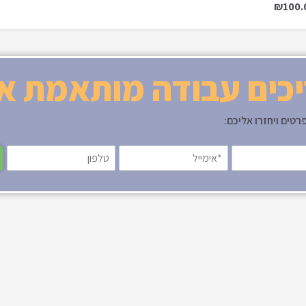
כים עבודה מותאמת א
רטים ויחזרו אליכם: