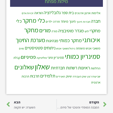
מילות מפתח
גלובליזציה
בית ספר
הוראה
אלימות
ארגון
ארגונים
זכויות אדם
כלי מחקר
חברה
כלי
חינוך מיוחד
חרדה
ילדים
חברות
חינוך
מחקר
מורים
מחקרי
מגדר
מוטיבציה
לחץ
מורה
איכותני
מערכת החינוך
מחקר כמותי
מנהיגות
ניתוחים סטטיסטיים
משאבי אנוש
משפחה
ניהול משאבי אנוש
נשים
סמינריון כמותי
פמיניזם
סמינריון עיוני
קבלת
פוליטיקה
שאלון
שאלונים
ראיונות
רשתות חברתיות
החלטות
תלמידים
תרבות
שיווק
תרבות
שוק העבודה
שביעות רצון
תאגידים
ארגונית
הקודם
הבא
המבנה המוסדי והטכני של מיזמים ללא כוונת רווח: חקר מקרה של ארגון היברידי אמריקאי הלכוד בין שני שדות ארגוניים
השערה: יש תקווה