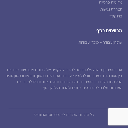
מדיניות פרטיות
הצהרת נגישות
צרו קשר
מרוויחים כסף
שולחן עבודה – מוכרי עבודות
אתר סמינריון מהווה פלטפורמה למכירה ולקנייה של עבודות אקדמיות איכותיות
בין סטודנטים. באתר תוכלו למצוא עבודות אקדמיות במגוון תחומים ובמגוון סוגים
החל מתרגילים דרך סמינריונים ועד עבודות תזה. באתר תוכלו למכור את
העבודות שלכם לסטודנטים אחרים ולהרוויח עליהן כסף.
כל הזכויות שמורות ל-seminarion.co.il