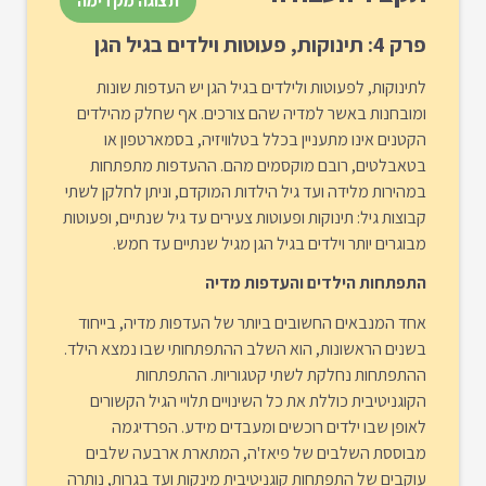
תצוגה מקדימה
פרק 4: תינוקות, פעוטות וילדים בגיל הגן
לתינוקות, לפעוטות ולילדים בגיל הגן יש העדפות שונות
ומובחנות באשר למדיה שהם צורכים. אף שחלק מהילדים
הקטנים אינו מתעניין בכלל בטלוויזיה, בסמארטפון או
בטאבלטים, רובם מוקסמים מהם. ההעדפות מתפתחות
במהירות מלידה ועד גיל הילדות המוקדם, וניתן לחלקן לשתי
קבוצות גיל: תינוקות ופעוטות צעירים עד גיל שנתיים, ופעוטות
מבוגרים יותר וילדים בגיל הגן מגיל שנתיים עד חמש.
התפתחות הילדים והעדפות מדיה
אחד המנבאים החשובים ביותר של העדפות מדיה, בייחוד
בשנים הראשונות, הוא השלב ההתפתחותי שבו נמצא הילד.
ההתפתחות נחלקת לשתי קטגוריות. ההתפתחות
הקוגניטיבית כוללת את כל השינויים תלויי הגיל הקשורים
לאופן שבו ילדים רוכשים ומעבדים מידע. הפרדיגמה
מבוססת השלבים של פיאז'ה, המתארת ארבעה שלבים
עוקבים של התפתחות קוגניטיבית מינקות ועד בגרות, נותרה