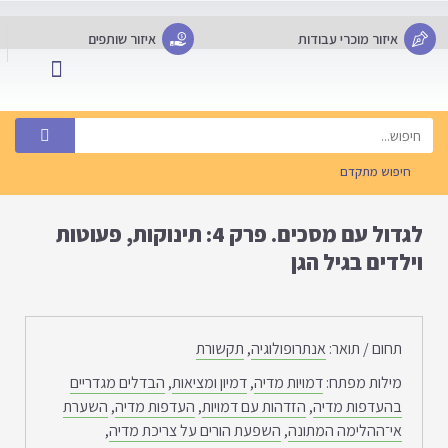
איזור מוכרי עבודות
איזור שותפים
מבחנים לתרגול עצמי
שאלות נפוצות FAQ
פרסם עבודה
שירותים לסטודנטים
חיפוש מתקדם
לגדול עם מסכים. פרק 4: תינוקות, פעוטות
וילדים בגיל הגן
תחום / תואר:
אנתרופולוגיה
,
תקשורת
מילות מפתח:
דמויות מדיה
,
דמיון ומציאות
,
הבדלים מגדריים
בהעדפות מדיה
,
הזדהות עם דמויות
,
העדפות מדיה
,
השערת
אי־ההלימה המתונה
,
השפעת הורים על צריכת מדיה
,