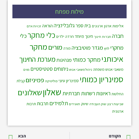
מילות מפתח
גלובליזציה
בית ספר
הוראה
אלימות
ארגון
ארגונים
זכויות אדם
כלי מחקר
חברה
כלי
חינוך מיוחד
חרדה
ילדים
חברות
חינוך
מחקר
מורים
מחקרי
מגדר
מוטיבציה
לחץ
מורה
איכותני
מערכת החינוך
מחקר כמותי
מנהיגות
ניתוחים סטטיסטיים
משאבי אנוש
משפחה
ניהול משאבי אנוש
נשים
סמינריון כמותי
פמיניזם
סמינריון עיוני
קבלת
פוליטיקה
שאלון
שאלונים
ראיונות
רשתות חברתיות
החלטות
תלמידים
תרבות
שיווק
תרבות
שוק העבודה
שביעות רצון
תאגידים
ארגונית
הקודם
הבא