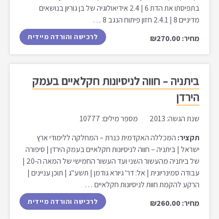
בתפיסתו את הדת 6 | 2.4 אידיאולוגיה של בן גוריון בנושאים
מדיניים 8 | 2.4.1 חזון פיתוח הנגב 8 …
לרכישה והורדה מיידית
מחיר: ₪270.00
ביתניה – חווה לניסיונות חקלאיים בעמק
הירדן
שנת הגשה: 2013 מספר מילים: 10777
תקציר:
המכללה האקדמית כנרת – המחלקה ללימודי ארץ
ישראל | ביתניה – חווה לניסיונות חקלאיים בעמק הירדן | סיפורה
של ביתניה מהעשור השני ועד העשור החמישי של המאה ה-20 |
עבודה סמינריונית | אל: דר' גיורא גודמן | תשע"ג | תוכן עניינים |
הרקע להקמת חוות לניסיונות חקלאיים …
לרכישה והורדה מיידית
מחיר: ₪260.00