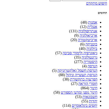
חיפוש מתקדם
תחומים
אמנות
(48)
אנגלית
(12)
אנתרופולוגיה
(131)
ארכיאולוגיה
(9)
ארכיטקטורה
(20)
בוטניקה
(6)
ביולוגיה
(40)
גיאוגרפיה ולימודי סביבה
(57)
גרונטולוגיה
(35)
היסטוריה
(277)
הנדסה
(4)
הנדסת חשמל ואלקטרוניקה
(5)
הנדסת תעשייה וניהול
(88)
הפרעות בתקשורת
(38)
חומרי הוראה
(27)
חינוך
(864)
חינוך גופני ומדעי הספורט
(58)
חשבונאות
(53)
יהדות
(55)
יחסים בינלאומיים
(114)